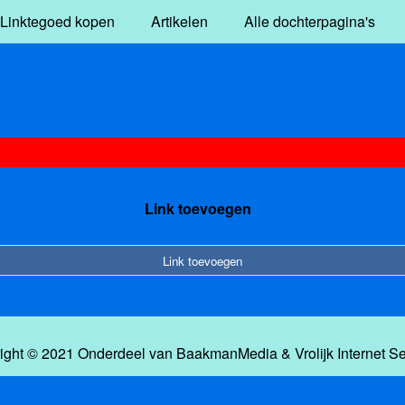
Linktegoed kopen
Artikelen
Alle dochterpagina's
Link toevoegen
Link toevoegen
ight © 2021 Onderdeel van
BaakmanMedia
&
Vrolijk Internet S